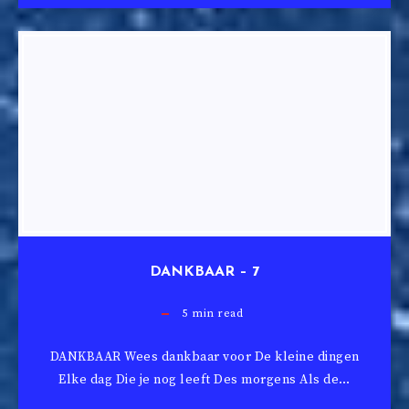
DANKBAAR – 7
5
min read
DANKBAAR Wees dankbaar voor De kleine dingen
Elke dag Die je nog leeft Des morgens Als de…