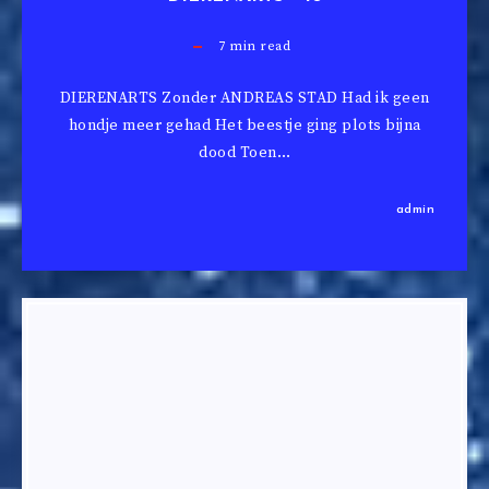
7
min read
DIERENARTS Zonder ANDREAS STAD Had ik geen
hondje meer gehad Het beestje ging plots bijna
dood Toen…
admin