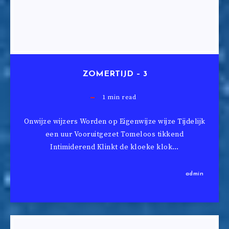
ZOMERTIJD – 3
1
min read
Onwijze wijzers Worden op Eigenwijze wijze Tijdelijk
een uur Vooruitgezet Tomeloos tikkend
Intimiderend Klinkt de kloeke klok…
admin