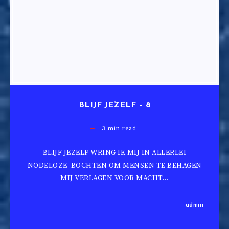
BLIJF JEZELF – 8
3
min read
BLIJF JEZELF WRING IK MIJ IN ALLERLEI
NODELOZE BOCHTEN OM MENSEN TE BEHAGEN
MIJ VERLAGEN VOOR MACHT…
admin