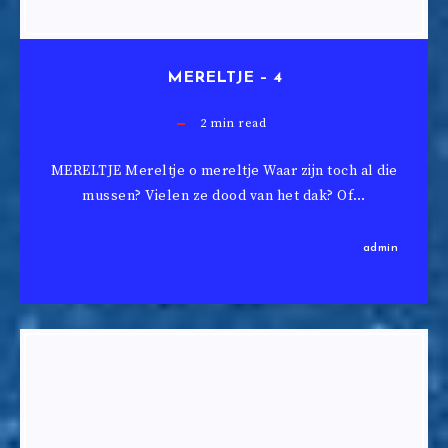
MERELTJE – 4
2
min read
MERELTJE Mereltje o mereltje Waar zijn toch al die
mussen? Vielen ze dood van het dak? Of…
admin