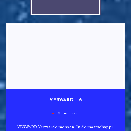
VERWARD – 6
3
min read
VERWARD Verwarde mensen In de maatschappij