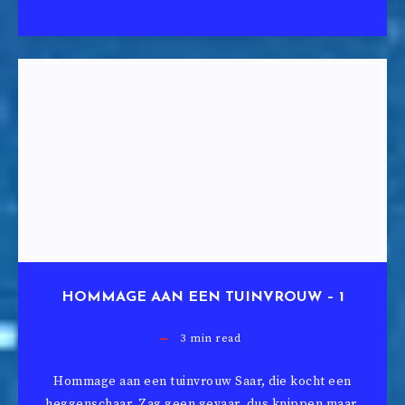
HOMMAGE AAN EEN TUINVROUW – 1
3
min read
Hommage aan een tuinvrouw Saar, die kocht een
heggenschaar, Zag geen gevaar, dus knippen maar,