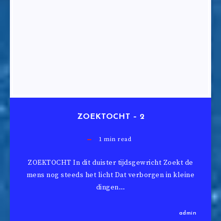
ZOEKTOCHT – 2
1
min read
ZOEKTOCHT In dit duister tijdsgewricht Zoekt de
mens nog steeds het licht Dat verborgen in kleine
dingen…
admin