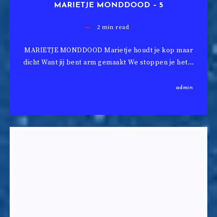
MARIETJE MONDDOOD – 5
2
min read
MARIETJE MONDDOOD Marietje houdt je kop maar
dicht Want jij bent arm gemaakt We stoppen je het…
admin