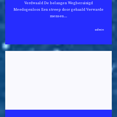
Verdwaald De belangen Wegbezuinigd
Meedogenloos Een streep door gehaald Verwarde
mensen…
admin