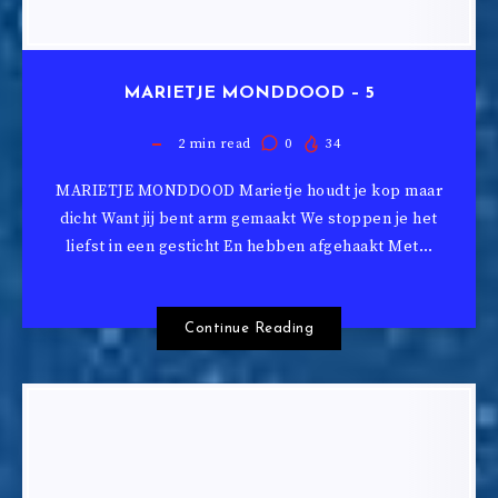
MARIETJE MONDDOOD – 5
2
min read
0
34
MARIETJE MONDDOOD Marietje houdt je kop maar
dicht Want jij bent arm gemaakt We stoppen je het
liefst in een gesticht En hebben afgehaakt Met…
Continue Reading