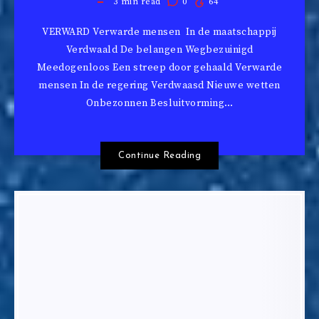
3
min read
0
64
VERWARD Verwarde mensen In de maatschappij
Verdwaald De belangen Wegbezuinigd
Meedogenloos Een streep door gehaald Verwarde
mensen In de regering Verdwaasd Nieuwe wetten
Onbezonnen Besluitvorming…
Continue Reading