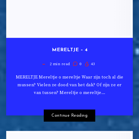
MERELTJE – 4
2
min read
0
43
MERELTJE Mereltje o mereltje Waar zijn toch al die
mussen? Vielen ze dood van het dak? Of zijn ze er
van tussen? Mereltje o mereltje…
Continue Reading