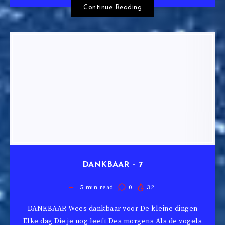
Continue Reading
DANKBAAR – 7
5
min read
0
32
DANKBAAR Wees dankbaar voor De kleine dingen
Elke dag Die je nog leeft Des morgens Als de vogels