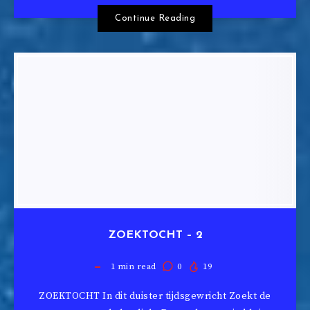
Continue Reading
ZOEKTOCHT – 2
1
min read
0
19
ZOEKTOCHT In dit duister tijdsgewricht Zoekt de