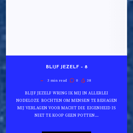
BLIJF JEZELF – 8
3
min read
0
38
BLIJF JEZELF WRING IK MIJ IN ALLERLEI
NODELOZE BOCHTEN OM MENSEN TE BEHAGEN
MIJ VERLAGEN VOOR MACHT DIE EIGENHEID IS
NIET TE KOOP GEEN POTTEN…