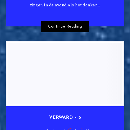
zingen In de avond Als het donker…
Continue Reading
VERWARD – 6