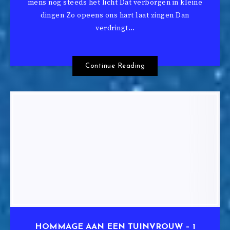
mens nog steeds het licht Dat verborgen in kleine
dingen Zo opeens ons hart laat zingen Dan
verdringt…
Continue Reading
HOMMAGE AAN EEN TUINVROUW – 1