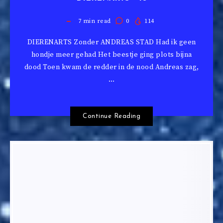
7
min read
0
114
DIERENARTS Zonder ANDREAS STAD Had ik geen
hondje meer gehad Het beestje ging plots bijna
dood Toen kwam de redder in de nood Andreas zag,
…
Continue Reading