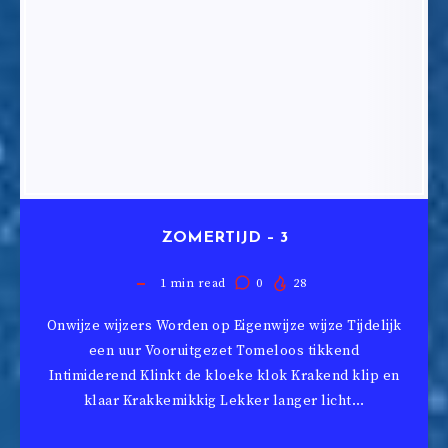
ZOMERTIJD – 3
1
min read
0
28
Onwijze wijzers Worden op Eigenwijze wijze Tijdelijk
een uur Vooruitgezet Tomeloos tikkend
Intimiderend Klinkt de kloeke klok Krakend klip en
klaar Krakkemikkig Lekker langer licht…