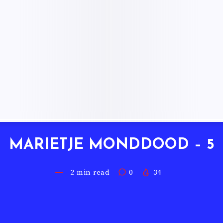
MARIETJE MONDDOOD – 5
2
min read
0
34